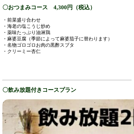
〇おつまみコース 4,300円（税込）
・前菜盛り合わせ
・海老の塩こうじ炒め
・薬味たっぷり油淋鶏
・麻婆豆腐（季節によって麻婆茄子に替わります）
・名物ゴロゴロお肉の黒酢スブタ
・クリーミー杏仁
〇飲み放題付きコースプラン