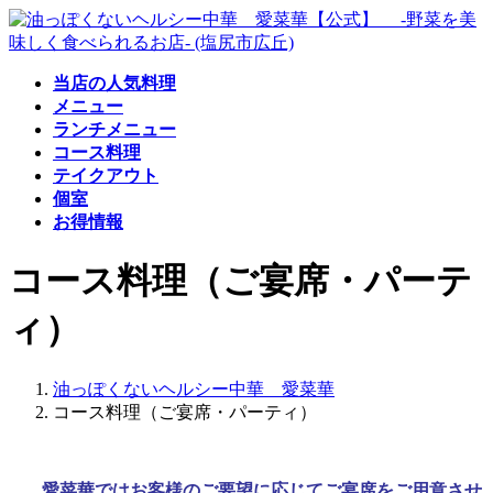
コ
ナ
ン
ビ
テ
ゲ
当店の人気料理
ン
ー
メニュー
ツ
シ
ランチメニュー
へ
ョ
コース料理
ス
ン
テイクアウト
キ
に
個室
ッ
移
お得情報
プ
動
コース料理（ご宴席・パーテ
ィ）
油っぽくないヘルシー中華 愛菜華
コース料理（ご宴席・パーティ）
愛菜華ではお客様のご要望に応じてご宴席をご用意させ