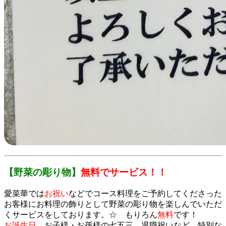
【野菜の彫り物】
無料でサービス！！
愛菜華では
お祝い
などでコース料理をご予約してくださった
お客様にお料理の飾りとして野菜の彫り物を楽しんでいただ
くサービスをしております。☆ もりろん
無料
です！
お誕生日
、お子様・お孫様の七五三、退職祝いなど、特別な