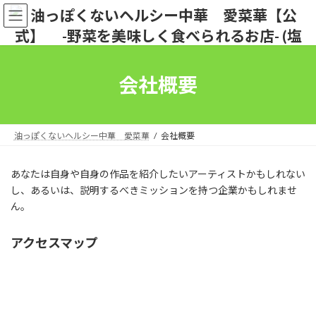
コ
ナ
ン
ビ
テ
ゲ
ン
ー
ツ
シ
へ
ョ
会社概要
ス
ン
キ
に
ッ
移
プ
動
油っぽくないヘルシー中華 愛菜華
会社概要
あなたは自身や自身の作品を紹介したいアーティストかもしれない
し、あるいは、説明するべきミッションを持つ企業かもしれませ
ん。
アクセスマップ